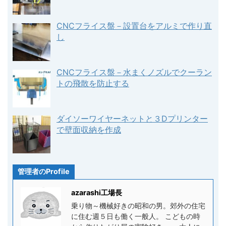
CNCフライス盤－設置台をアルミで作り直
し
CNCフライス盤－水まくノズルでクーラン
トの飛散を防止する
ダイソーワイヤーネットと３Dプリンター
で壁面収納を作成
管理者のProfile
azarashi工場長
乗り物～機械好きの昭和の男。郊外の住宅
に住む週５日も働く一般人。 こどもの時