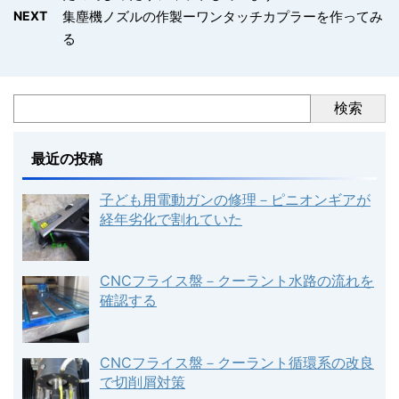
NEXT
集塵機ノズルの作製ーワンタッチカプラーを作ってみ
る
検索
最近の投稿
子ども用電動ガンの修理－ピニオンギアが
経年劣化で割れていた
CNCフライス盤－クーラント水路の流れを
確認する
CNCフライス盤－クーラント循環系の改良
で切削屑対策