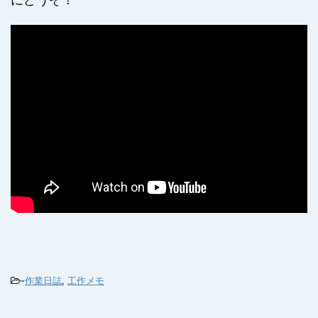
-
作業日誌
,
工作メモ