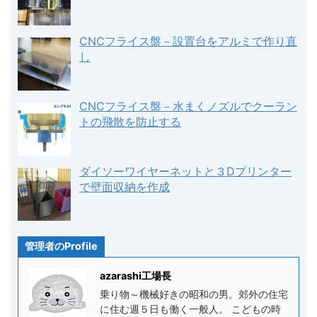
CNCフライス盤－設置台をアルミで作り直
し
CNCフライス盤－水まくノズルでクーラン
トの飛散を防止する
ダイソーワイヤーネットと３Dプリンター
で壁面収納を作成
管理者のProfile
azarashi工場長
乗り物～機械好きの昭和の男。郊外の住宅
に住む週５日も働く一般人。 こどもの時