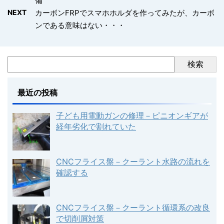
備
NEXT
カーボンFRPでスマホホルダを作ってみたが、カーボ
ンである意味はない・・・
検索
最近の投稿
子ども用電動ガンの修理－ピニオンギアが
経年劣化で割れていた
CNCフライス盤－クーラント水路の流れを
確認する
CNCフライス盤－クーラント循環系の改良
で切削屑対策