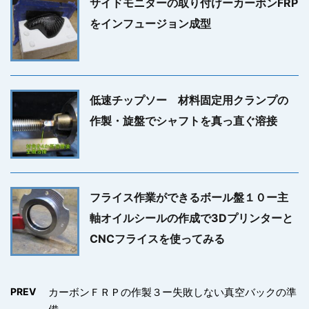
サイドモニターの取り付けーカーボンFRP
をインフュージョン成型
低速チップソー 材料固定用クランプの
作製・旋盤でシャフトを真っ直ぐ溶接
フライス作業ができるボール盤１０ー主
軸オイルシールの作成で3Dプリンターと
CNCフライスを使ってみる
PREV
カーボンＦＲＰの作製３ー失敗しない真空バックの準