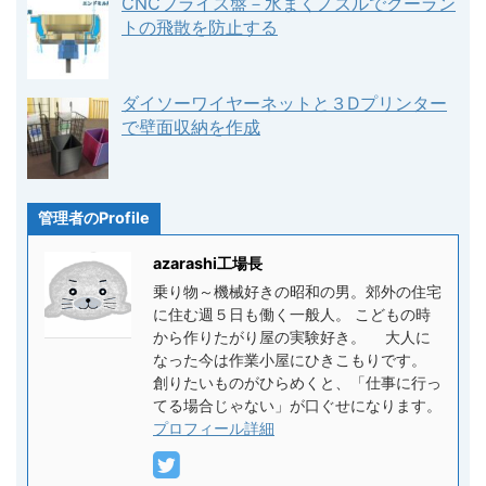
CNCフライス盤－水まくノズルでクーラン
トの飛散を防止する
ダイソーワイヤーネットと３Dプリンター
で壁面収納を作成
管理者のProfile
azarashi工場長
乗り物～機械好きの昭和の男。郊外の住宅
に住む週５日も働く一般人。 こどもの時
から作りたがり屋の実験好き。 大人に
なった今は作業小屋にひきこもりです。
創りたいものがひらめくと、「仕事に行っ
てる場合じゃない」が口ぐせになります。
プロフィール詳細