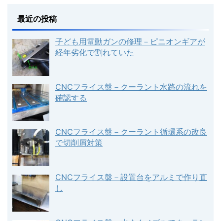
最近の投稿
子ども用電動ガンの修理－ピニオンギアが
経年劣化で割れていた
CNCフライス盤－クーラント水路の流れを
確認する
CNCフライス盤－クーラント循環系の改良
で切削屑対策
CNCフライス盤－設置台をアルミで作り直
し