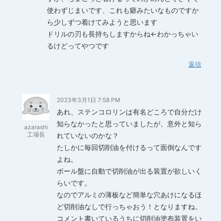
使わずじまいです、これも癖みたいなものですか
ら少しずつ着けてみようと思います
ドリルの刃も長持ちしますからね←わかっちゃい
るけどってやつです
返信
2023年3月1日 7:58 PM
あれ、ステンコロリンは有名どころで自分だけ
知らなかったと思っていましたが、意外と知ら
azarashi
工場長
れていないのかな？
たしかに毎回切削油を付けるって面倒なんです
よね。
ボール盤に自動で切削油が出る装置が欲しいく
らいです。
なのでアルミの薄板など簡単な穴あけになるほ
ど切削油なしで行っちゃおう！となりますね。
コメント書いているうちに切削油塗布装置をい