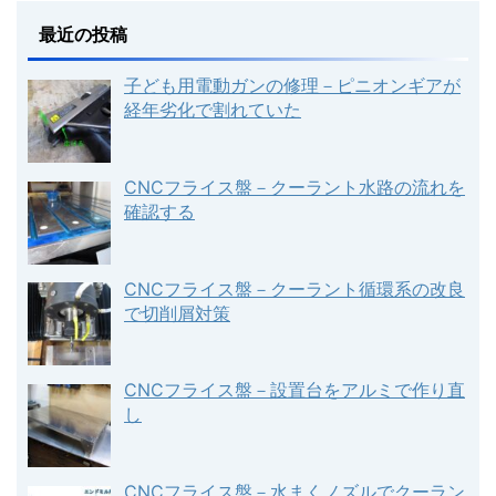
最近の投稿
子ども用電動ガンの修理－ピニオンギアが
経年劣化で割れていた
CNCフライス盤－クーラント水路の流れを
確認する
CNCフライス盤－クーラント循環系の改良
で切削屑対策
CNCフライス盤－設置台をアルミで作り直
し
CNCフライス盤－水まくノズルでクーラン