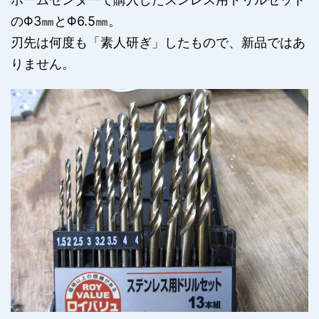
のΦ3㎜とΦ6.5㎜。
刃先は何度も「素人研ぎ」したもので、新品ではあ
りません。