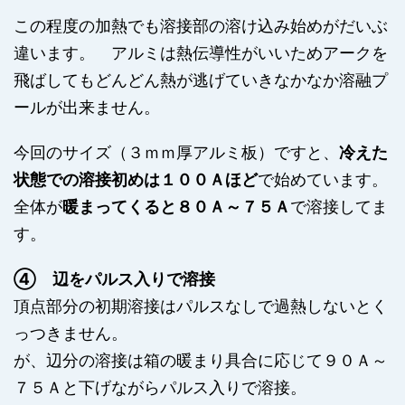
この程度の加熱でも溶接部の溶け込み始めがだいぶ
違います。 アルミは熱伝導性がいいためアークを
飛ばしてもどんどん熱が逃げていきなかなか溶融プ
ールが出来ません。
今回のサイズ（３ｍｍ厚アルミ板）ですと、
冷えた
状態での溶接初めは１００Ａほど
で始めています。
全体が
暖まってくると８０Ａ～７５Ａ
で溶接してま
す。
④ 辺をパルス入りで溶接
頂点部分の初期溶接はパルスなしで過熱しないとく
っつきません。
が、辺分の溶接は箱の暖まり具合に応じて９０Ａ～
７５Ａと下げながらパルス入りで溶接。