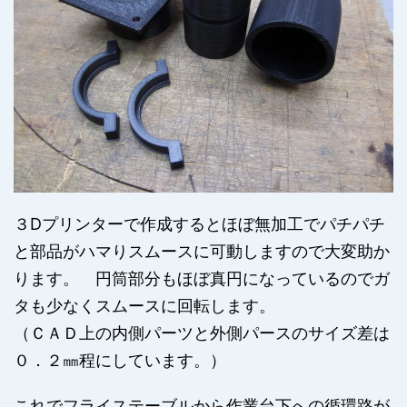
３Dプリンターで作成するとほぼ無加工でパチパチ
と部品がハマりスムースに可動しますので大変助か
ります。 円筒部分もほぼ真円になっているのでガ
タも少なくスムースに回転します。
（ＣＡＤ上の内側パーツと外側パースのサイズ差は
０．２㎜程にしています。）
これでフライステーブルから作業台下への循環路が