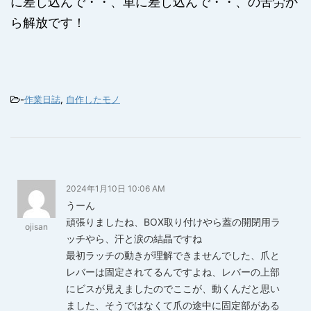
に差し込んで・・、車に差し込んで・・、の苦労か
ら解放です！
-
作業日誌
,
自作したモノ
2024年1月10日 10:06 AM
うーん
頑張りましたね、BOX取り付けやら蓋の開閉用ラ
ojisan
ッチやら、汗と涙の結晶ですね
最初ラッチの動きが理解できませんでした、爪と
レバーは固定されてるんですよね、レバーの上部
にビスが見えましたのでここが、動くんだと思い
ました、そうではなくて爪の途中に固定部がある