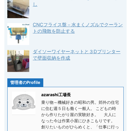
し
CNCフライス盤－水まくノズルでクーラン
トの飛散を防止する
ダイソーワイヤーネットと３Dプリンター
で壁面収納を作成
管理者のProfile
azarashi工場長
乗り物～機械好きの昭和の男。郊外の住宅
に住む週５日も働く一般人。 こどもの時
から作りたがり屋の実験好き。 大人に
なった今は作業小屋にひきこもりです。
創りたいものがひらめくと、「仕事に行っ