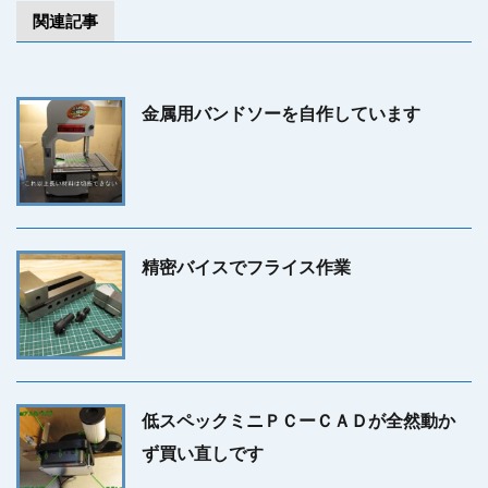
関連記事
金属用バンドソーを自作しています
精密バイスでフライス作業
低スペックミニＰＣーＣＡＤが全然動か
ず買い直しです