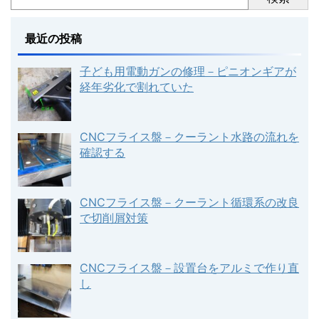
最近の投稿
子ども用電動ガンの修理－ピニオンギアが
経年劣化で割れていた
CNCフライス盤－クーラント水路の流れを
確認する
CNCフライス盤－クーラント循環系の改良
で切削屑対策
CNCフライス盤－設置台をアルミで作り直
し