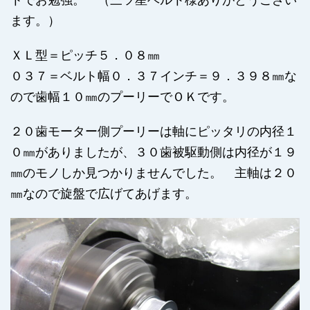
ます。）
ＸＬ型＝ピッチ５．０８㎜
０３７＝ベルト幅０．３７インチ＝９．３９８㎜な
ので歯幅１０㎜のプーリーでＯＫです。
２０歯モーター側プーリーは軸にピッタリの内径１
０㎜がありましたが、３０歯被駆動側は内径が１９
㎜のモノしか見つかりませんでした。 主軸は２０
㎜なので旋盤で広げてあげます。