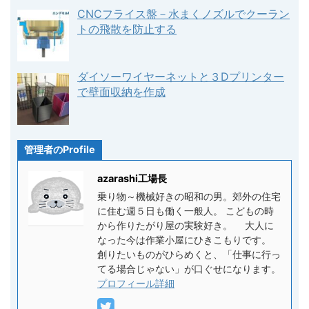
CNCフライス盤－水まくノズルでクーラン
トの飛散を防止する
ダイソーワイヤーネットと３Dプリンター
で壁面収納を作成
管理者のProfile
azarashi工場長
乗り物～機械好きの昭和の男。郊外の住宅
に住む週５日も働く一般人。 こどもの時
から作りたがり屋の実験好き。 大人に
なった今は作業小屋にひきこもりです。
創りたいものがひらめくと、「仕事に行っ
てる場合じゃない」が口ぐせになります。
プロフィール詳細