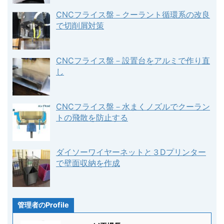
CNCフライス盤－クーラント循環系の改良
で切削屑対策
CNCフライス盤－設置台をアルミで作り直
し
CNCフライス盤－水まくノズルでクーラン
トの飛散を防止する
ダイソーワイヤーネットと３Dプリンター
で壁面収納を作成
管理者のProfile