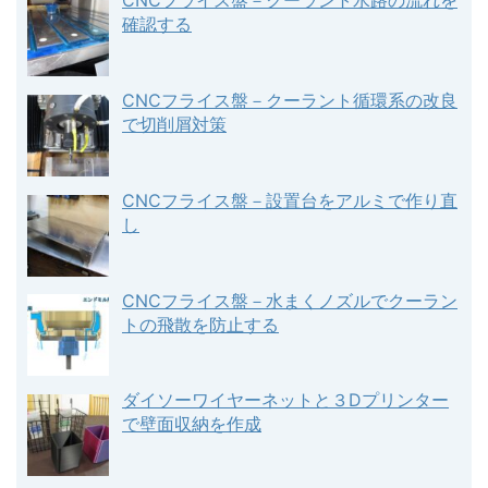
CNCフライス盤－クーラント水路の流れを
確認する
CNCフライス盤－クーラント循環系の改良
で切削屑対策
CNCフライス盤－設置台をアルミで作り直
し
CNCフライス盤－水まくノズルでクーラン
トの飛散を防止する
ダイソーワイヤーネットと３Dプリンター
で壁面収納を作成