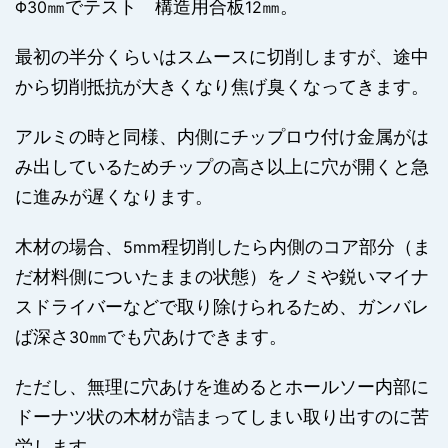
㎜でテスト 構造用合板
㎜。
Φ30
12
最初の半分くらいはスムースに切削しますが、途中
から切削抵抗が大きくなり焦げ臭くなってきます。
アルミの時と同様、内側にチップロウ付け金属がは
み出しているためチップの高さ以上に穴が開くと急
に進みが遅くなります。
木材の場合、
程切削したら内側のコア部分（ま
5mm
だ材料側についたままの状態）をノミや鋭いマイナ
スドライバーなどで取り除けられるため、ガンバレ
ば深さ
㎜でも穴あけできます。
30
ただし、無理に穴あけを進めるとホールソー内部に
ドーナツ状の木材が詰まってしまい取り出すのに苦
労します。