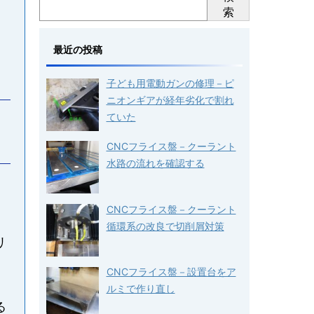
索
最近の投稿
子ども用電動ガンの修理－ピ
ニオンギアが経年劣化で割れ
ていた
CNCフライス盤－クーラント
水路の流れを確認する
CNCフライス盤－クーラント
循環系の改良で切削屑対策
リ
CNCフライス盤－設置台をア
ルミで作り直し
る